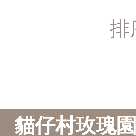
栽培知識
排
玫瑰花鋪
常見問題
貓仔村玫瑰